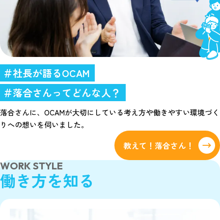
＃社長が語るOCAM
＃落合さんってどんな人？
落合さんに、OCAMが大切にしている考え方や
働きやすい環境づく
りへの想いを伺いました。
教えて！落合さん！
W
O
R
K
S
T
Y
L
E
働
き
方
を
知
る