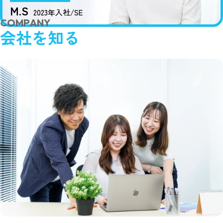
M.S
2023年入社/SE
C
O
M
P
A
N
Y
会
社
を
知
る