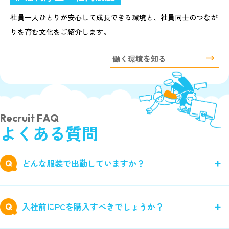
社員一人ひとりが安心して成長できる環境と、社員同士のつなが
りを育む文化をご紹介します。
働く環境を知る
R
e
c
r
u
i
t
F
A
Q
よ
く
あ
る
質
問
どんな服装で出勤していますか？
入社前にPCを購入すべきでしょうか？