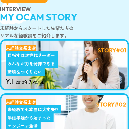
I
N
T
E
R
V
I
E
W
M
Y
O
C
A
M
S
T
O
R
Y
未経験からスタートした先輩たちの
リアルな経験談をご紹介します。
未経験
文系出身
STORY#01
目指すは次世代リーダー
みんなが力を発揮できる
環境をつくりたい
Y.I
2019年入社/SE
未経験
文系出身
STORY#02
未経験でも本当に大丈夫!?
半信半疑から始まった
エンジニア生活